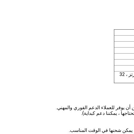
1500DMIPS @ 660 ميجا هرتز ، 32