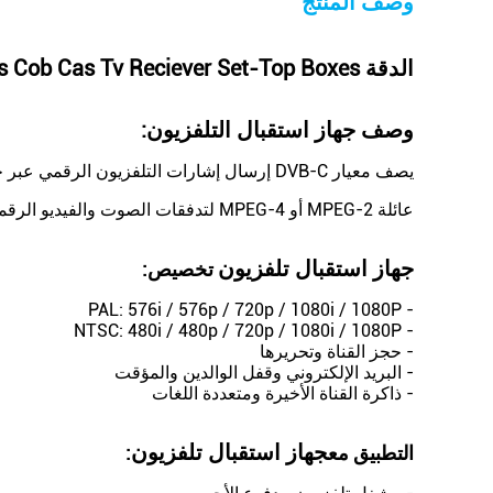
وصف المنتج
الدقة HD 1080P Timer Cardless Cob Cas Tv Reciever Set-Top Boxes
وصف جهاز استقبال التلفزيون:
يصف معيار DVB-C إرسال إشارات التلفزيون الرقمي عبر خطوط الكابلات باستخدام
عائلة MPEG-2 أو MPEG-4 لتدفقات الصوت والفيديو الرقمية.
جهاز استقبال تلفزيون
تخصيص
:
- PAL: 576i / 576p / 720p / 1080i / 1080P
- NTSC: 480i / 480p / 720p / 1080i / 1080P
- حجز القناة وتحريرها
- البريد الإلكتروني وقفل الوالدين والمؤقت
- ذاكرة القناة الأخيرة ومتعددة اللغات
جهاز استقبال تلفزيون
التطبيق مع
: