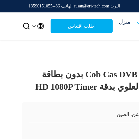
البريد susan@eri-tech.com
الهاتف 86--13590151055
منزل


اطلب اقتباس
جهاز استقبال Cob Cas DVB C بدون بطاقة
قة HD 1080P Timer
ن، الصين