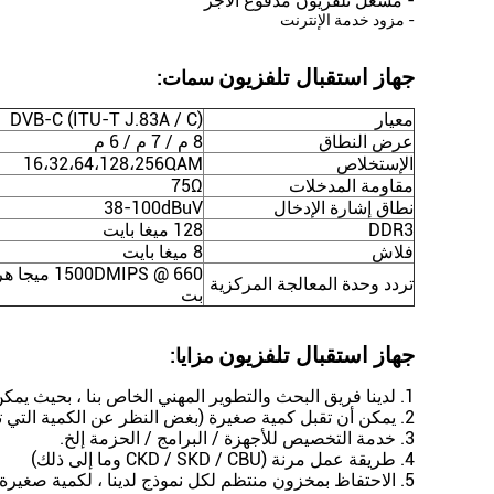
- مشغل تلفزيون مدفوع الأجر
- مزود خدمة الإنترنت
جهاز استقبال تلفزيون
سمات:
معيار
DVB-C (ITU-T J.83A / C)
عرض النطاق
8 م / 7 م / 6 م
الإستخلاص
16،32،64،128،256QAM
مقاومة المدخلات
75Ω
نطاق إشارة الإدخال
38-100dBuV
DDR3
128 ميغا بايت
فلاش
8 ميغا بايت
تردد وحدة المعالجة المركزية
بت
جهاز استقبال تلفزيون
مزايا:
1. لدينا فريق البحث والتطوير المهني الخاص بنا ، بحيث يمكن أن يوفر للعملاء الدعم الفوري والمهني.
2. يمكن أن تقبل كمية صغيرة (بغض النظر عن الكمية التي تحتاجها ، يمكننا دعم كبداية).
3. خدمة التخصيص للأجهزة / البرامج / الحزمة إلخ.
4. طريقة عمل مرنة (CKD / SKD / CBU وما إلى ذلك)
5. الاحتفاظ بمخزون منتظم لكل نموذج لدينا ، لكمية صغيرة يمكن شحنها في الوقت المناسب.