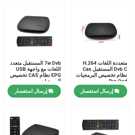
متعددة اللغات H.264
7w Dvb المستقبل متعدد
Dvb C المستقبل Cas
اللغات مع واجهة USB
نظام تخصيص البرمجيات
EPG نظام CAS تخصيص
Pvr Osd
البرمجيات
إرسال استفسار
إرسال استفسار
منزل
المنتجات
عرض الواقع الافتراضي