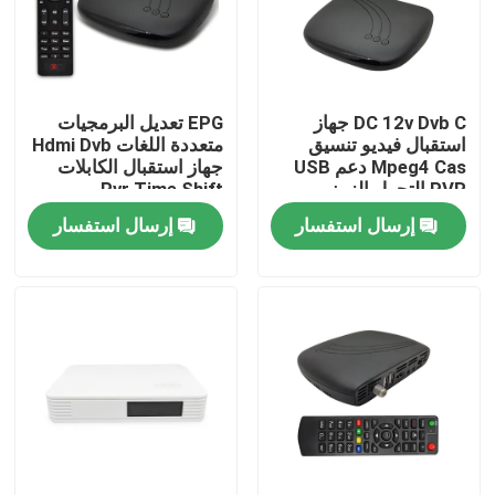
حول بنا
DC 12v Dvb C جهاز
EPG تعديل البرمجيات
جولة في المعمل
استقبال فيديو تنسيق
متعددة اللغات Hdmi Dvb
Mpeg4 Cas دعم USB
جهاز استقبال الكابلات
PVR التحول الزمني
Pvr Time Shift
ضبط الجودة
إرسال استفسار
إرسال استفسار
اتصل بنا
طلب اقتباس
جهاز التلفزيون العلوي
DVBC Set Top Box