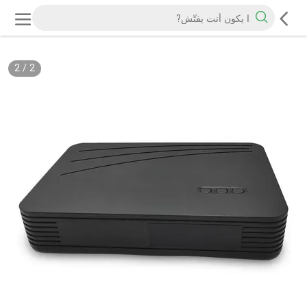
2
/
2